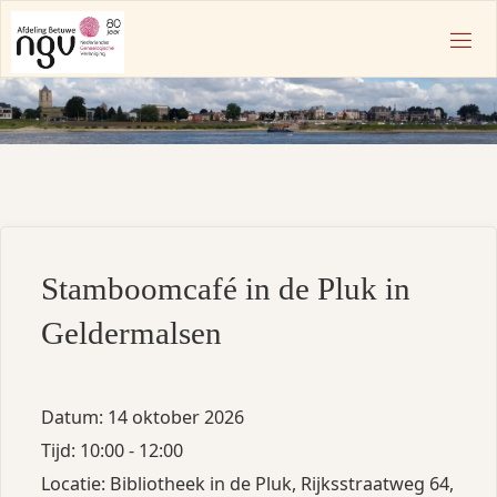
Ga
naar
N
de
G
inhoud
V
A
F
D
E
L
I
N
Stamboomcafé in de Pluk in
G
B
Geldermalsen
E
T
U
W
Datum:
14 oktober 2026
E
Tijd:
10:00 - 12:00
Locatie:
Bibliotheek in de Pluk, Rijksstraatweg 64,