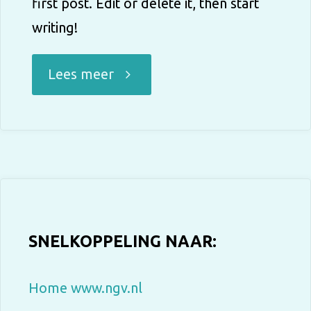
first post. Edit or delete it, then start
writing!
"Hello
Lees meer
world!"
SNELKOPPELING NAAR:
Home www.ngv.nl