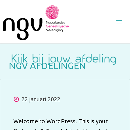
Ga
naar
de
inhoud
N
G
V
A
F
D
E
L
I
N
G
E
N
22 januari 2022
Welcome to WordPress. This is your