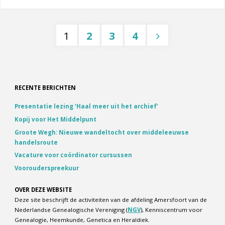
Intelligence
(kunstmatige
1
2
3
4
intelligentie)
Berichten
voor
genealogen"
paginering
RECENTE BERICHTEN
Presentatie lezing ‘Haal meer uit het archief’
Kopij voor Het Middelpunt
Groote Wegh: Nieuwe wandeltocht over middeleeuwse
handelsroute
Vacature voor coördinator cursussen
Voorouderspreekuur
OVER DEZE WEBSITE
Deze site beschrijft de activiteiten van de afdeling Amersfoort van de
Nederlandse Genealogische Vereniging (
NGV
), Kenniscentrum voor
Genealogie, Heemkunde, Genetica en Heraldiek.