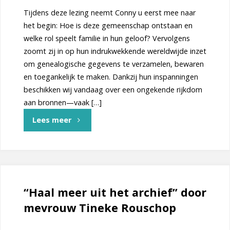
Tijdens deze lezing neemt Conny u eerst mee naar
het begin: Hoe is deze gemeenschap ontstaan en
welke rol speelt familie in hun geloof? Vervolgens
zoomt zij in op hun indrukwekkende wereldwijde inzet
om genealogische gegevens te verzamelen, bewaren
en toegankelijk te maken. Dankzij hun inspanningen
beschikken wij vandaag over een ongekende rijkdom
aan bronnen—vaak […]
"Afdelingsledenvergadering
Lees meer
en
lezing
“Mormonen
“Haal meer uit het archief” door
mevrouw Tineke Rouschop
en
genealogie”door