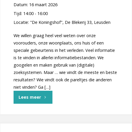
Datum:
16 maart 2026
Conny
Tijd:
14:00 - 16:00
Locatie:
"De Koningshof", De Blekerij 33, Leusden
van
We willen graag heel veel weten over onze
den
voorouders, onze woonplaats, ons huis of een
speciale gebeurtenis in het verleden. Veel informatie
Eijnden"
is te vinden in allerlei informatiebestanden. We
googelen en maken gebruik van (digitale)
zoeksystemen. Maar … wie vindt de meeste en beste
resultaten? Wie vindt ook de pareltjes die anderen
niet vinden? Ga […]
"“Haal
Lees meer
meer
uit