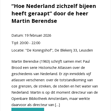
het
“Hoe Nederland zichzelf bijeen
heeft geraapt” door de heer
archief”
Martin Berendse
door
mevrouw
Datum:
19 februari 2026
Tijd:
20:00 - 22:00
Tineke
Locatie:
"De Koningshof", De Blekerij 33, Leusden
Rouschop"
Martin Berendse (1963) schrijft samen met Paul
Brood een serie Historische Atlassen over de
geschiedenis van Nederland. Er zijn inmiddels vijf
atlassen verschenen: over de totstandkoming van
oze grenzen, de streken, de steden en het water van
Nederland. Martin is op dit moment directeur van de
Openbare Bibliotheek Amsterdam, maar werkte
daarvoor als directeur van […]