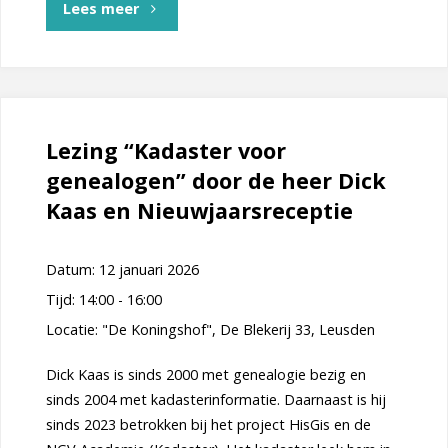
"“Hoe
Lees meer
Nederland
zichzelf
bijeen
Lezing “Kadaster voor
genealogen” door de heer Dick
heeft
Kaas en Nieuwjaarsreceptie
geraapt”
door
Datum:
12 januari 2026
Tijd:
14:00 - 16:00
de
Locatie:
"De Koningshof", De Blekerij 33, Leusden
heer
Dick Kaas is sinds 2000 met genealogie bezig en
Martin
sinds 2004 met kadasterinformatie. Daarnaast is hij
sinds 2023 betrokken bij het project HisGis en de
Berendse"