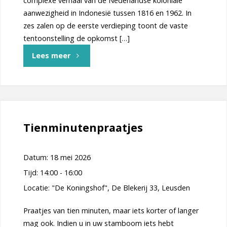
complexe verhaal van de Nederlandse koloniale
aanwezigheid in Indonesië tussen 1816 en 1962. In
zes zalen op de eerste verdieping toont de vaste
tentoonstelling de opkomst […]
"Excursie
Lees meer
naar
Bronbeek
in
Tienminutenpraatjes
Arnhem"
Datum:
18 mei 2026
Tijd:
14:00 - 16:00
Locatie:
"De Koningshof", De Blekerij 33, Leusden
Praatjes van tien minuten, maar iets korter of langer
mag ook. Indien u in uw stamboom iets hebt