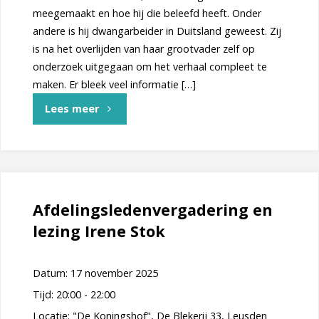
Kaas
meegemaakt en hoe hij die beleefd heeft. Onder
andere is hij dwangarbeider in Duitsland geweest. Zij
en
is na het overlijden van haar grootvader zelf op
Nieuwjaarsreceptie"
onderzoek uitgegaan om het verhaal compleet te
maken. Er bleek veel informatie […]
"Lezing
Lees meer
Elma
ter
Burg"
Afdelingsledenvergadering en
lezing Irene Stok
Datum:
17 november 2025
Tijd:
20:00 - 22:00
Locatie:
"De Koningshof", De Blekerij 33, Leusden