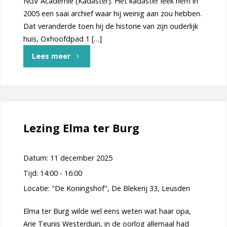
NGV Academie (Kadaster). Het kadaster leek hem in
2005 een saai archief waar hij weinig aan zou hebben.
Dat veranderde toen hij de historie van zijn ouderlijk
huis, Oxhoofdpad 1 […]
"Lezing
Lees meer
“Kadaster
voor
genealogen”
Lezing Elma ter Burg
door
Datum:
11 december 2025
de
Tijd:
14:00 - 16:00
heer
Locatie:
"De Koningshof", De Blekerij 33, Leusden
Dick
Elma ter Burg wilde wel eens weten wat haar opa,
Arie Teunis Westerduin, in de oorlog allemaal had