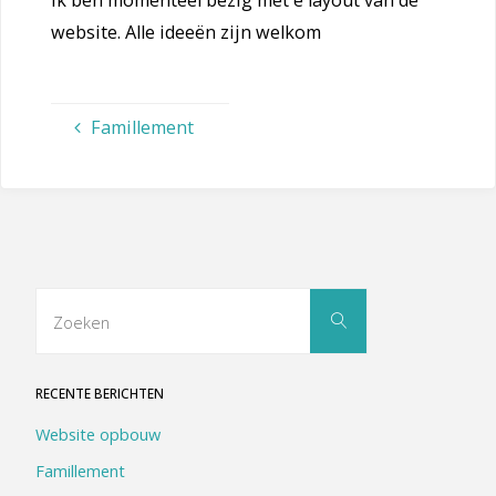
Ik ben momenteel bezig met e layout van de
website. Alle ideeën zijn welkom
Famillement
Zoek
Zoeken
naar:
RECENTE BERICHTEN
Website opbouw
Famillement