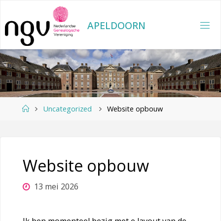
Ga
naar
A
P
E
L
D
O
O
R
N
de
inhoud
Home
Uncategorized
Website opbouw
Website opbouw
13 mei 2026