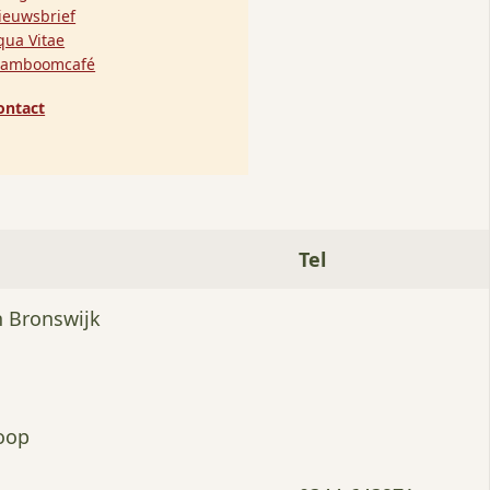
ieuwsbrief
qua Vitae
tamboomcafé
ontact
Tel
n Bronswijk
oop