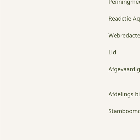
Penningmee
Readctie Aq
Webredacteu
Lid
Afgevaardi
Afdelings b
Stamboomca