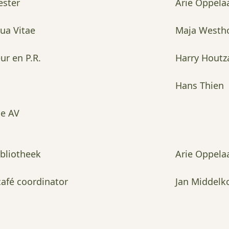
ster
Arie Oppela
ua Vitae
Maja Westho
r en P.R.
Harry Houtz
Hans Thien
ge AV
ibliotheek
Arie Oppela
fé coordinator
Jan Middelk