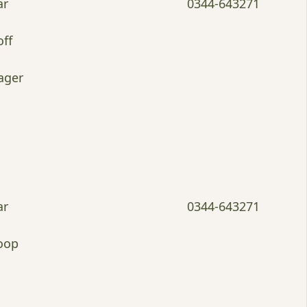
ar
0344-643271
ff
ager
ar
0344-643271
oop