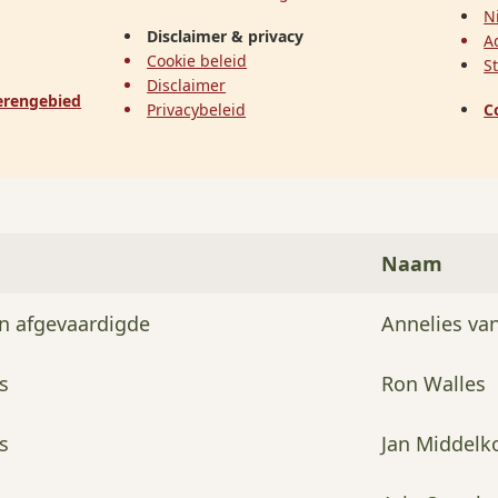
N
Disclaimer & privacy
A
Cookie beleid
S
Disclaimer
erengebied
Privacybeleid
C
Naam
en afgevaardigde
Annelies va
s
Ron Walles
s
Jan Middelk