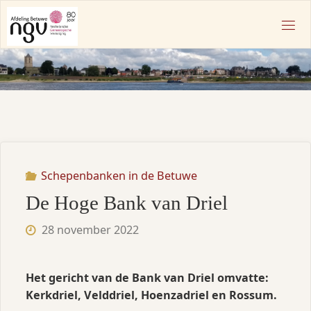
Ga
naar
N
de
G
inhoud
V
A
F
D
E
L
I
N
Schepenbanken in de Betuwe
G
B
De Hoge Bank van Driel
E
T
28 november 2022
U
W
E
Het gericht van de Bank van Driel omvatte:
Kerkdriel, Velddriel, Hoenzadriel en Rossum.