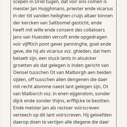
scepen in Driel tugen, dat voir ons comen is
meister Jan Huijghmans, priester ende vicarius
in der tiit vanden heilighen cruijs altaer binnen
der kercken van Saltbomel gesticht, ende
heeft mit wille ende consent des collatoers
Jans van Huesden vercoft ende opgedragen
voir vijfftich pont gever penninghe, goet ende
geve, die hij als vicarius vsz. ghieden, dat hem
betaelt sijn, een stuck lants in alsulcker
groetten als dat gelegen is inden gericht van
Oensel tusschen Ot van Malborgh aen beiden
sijden, off tusschen allen dengenen die daer
mit recht alomme naest lant gelegen sijn, Ot
van Malborch vsz. in enen eijgendom, sonder
dijck ende sonder thijns, erfflijcke te besitten.
Ende meister Jan als rectoer voirscreven
verteech op dit lant voirscreven. Hij geloefden
daerop doen te vertijen alle diegene die daer