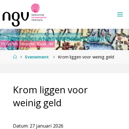
Ga
naar
de
inhoud
N
G
V
H
O
L
L
A
N
D
S
N
O
O
R
D
E
R
K
W
A
R
T
I
E
R
Home
Evenement
Krom liggen voor weinig geld
Krom liggen voor
weinig geld
Datum:
27 januari 2026