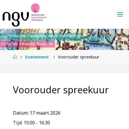
Ga
naar
de
inhoud
N
G
V
H
O
L
L
A
N
D
S
N
O
O
R
D
E
R
K
W
A
R
T
I
E
R
Home
Evenement
Voorouder spreekuur
Voorouder spreekuur
Datum:
17 maart 2026
Tijd:
15:00 - 16:30