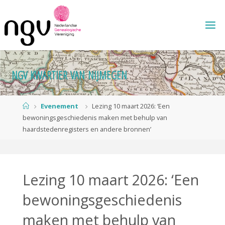
Ga
naar
de
inhoud
N
G
V
K
W
A
R
T
I
E
R
V
A
N
N
I
J
M
E
G
E
N
Home
Evenement
Lezing 10 maart 2026: ‘Een
bewoningsgeschiedenis maken met behulp van
haardstedenregisters en andere bronnen’
Lezing 10 maart 2026: ‘Een
bewoningsgeschiedenis
maken met behulp van