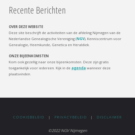
Recente Berichten
OVER DEZE WEBSITE
Deze site beschrijft de activiteiten van de afdeling Nijmegen van de
Nederlandse Genealogische Vereniging (
NGV
), Kenniscentrum voor
Genealogie, Heemkunde, Genetica en Heraldiek.
ONZE BIJEENKOMSTEN
Kom ook gezellig naar onze bijeenkomsten. Deze zijn gratis
toegankelijk voor iedereen. Kijk in de
agenda
wanneer deze
plaatsvinden.
COOKIEBELEID
|
PRIVACYBELEID
|
DISCLAIMER
©2022 NGV Nijmegen