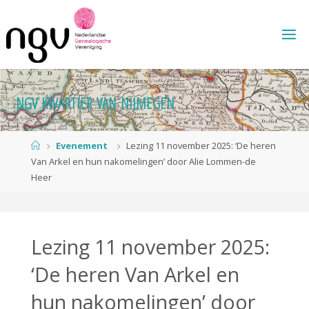
Ga
naar
de
inhoud
N
G
V
K
W
A
R
T
I
E
R
V
A
N
N
I
J
M
E
G
E
N
Home
Evenement
Lezing 11 november 2025: ‘De heren
Van Arkel en hun nakomelingen’ door Alie Lommen-de
Heer
Lezing 11 november 2025:
‘De heren Van Arkel en
hun nakomelingen’ door