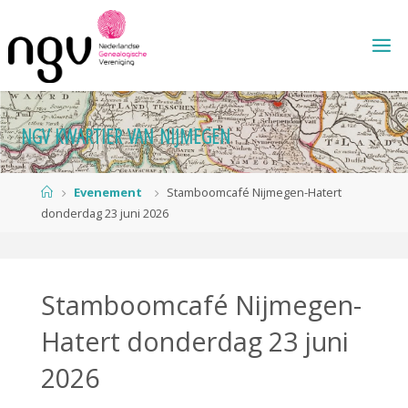
Ga
naar
de
inhoud
N
G
V
K
W
A
R
T
I
E
R
V
A
N
N
I
J
M
E
G
E
N
Home
Evenement
Stamboomcafé Nijmegen-Hatert
donderdag 23 juni 2026
Stamboomcafé Nijmegen-
Hatert donderdag 23 juni
2026