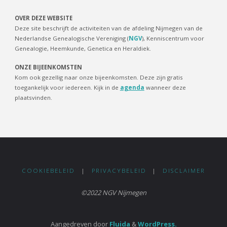
OVER DEZE WEBSITE
Deze site beschrijft de activiteiten van de afdeling Nijmegen van de
Nederlandse Genealogische Vereniging (
NGV
), Kenniscentrum voor
Genealogie, Heemkunde, Genetica en Heraldiek.
ONZE BIJEENKOMSTEN
Kom ook gezellig naar onze bijeenkomsten. Deze zijn gratis
toegankelijk voor iedereen. Kijk in de
agenda
wanneer deze
plaatsvinden.
COOKIEBELEID
|
PRIVACYBELEID
|
DISCLAIMER
©2022 NGV Nijmegen
Aangedreven door
Fluida
&
WordPress.