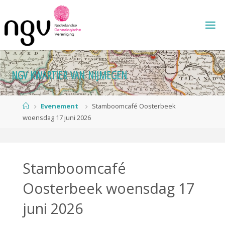
Ga
naar
de
inhoud
N
G
V
K
W
A
R
T
I
E
R
V
A
N
N
I
J
M
E
G
E
N
Home
Evenement
Stamboomcafé Oosterbeek
woensdag 17 juni 2026
Stamboomcafé
Oosterbeek woensdag 17
juni 2026