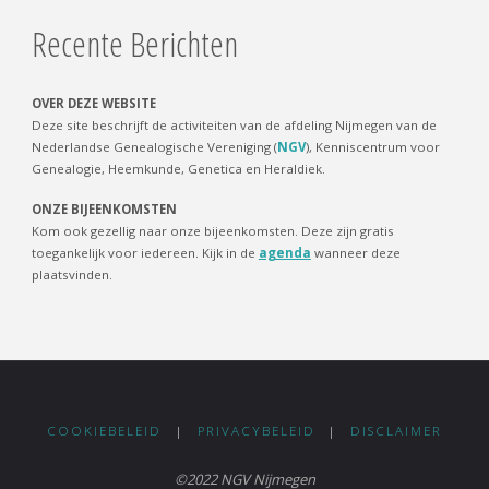
Recente Berichten
OVER DEZE WEBSITE
Deze site beschrijft de activiteiten van de afdeling Nijmegen van de
Nederlandse Genealogische Vereniging (
NGV
), Kenniscentrum voor
Genealogie, Heemkunde, Genetica en Heraldiek.
ONZE BIJEENKOMSTEN
Kom ook gezellig naar onze bijeenkomsten. Deze zijn gratis
toegankelijk voor iedereen. Kijk in de
agenda
wanneer deze
plaatsvinden.
COOKIEBELEID
|
PRIVACYBELEID
|
DISCLAIMER
©2022 NGV Nijmegen