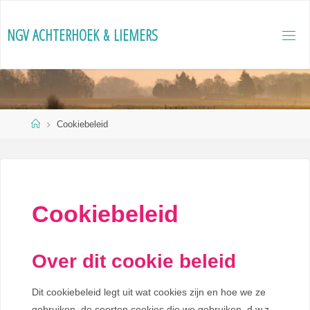
Ga
naar
N
G
V
A
C
H
T
E
R
H
O
E
K
&
L
I
E
M
E
R
S
de
inhoud
Home
Cookiebeleid
Cookiebeleid
Over dit cookie beleid
Dit cookiebeleid legt uit wat cookies zijn en hoe we ze
gebruiken, de soorten cookies die we gebruiken, d.w.z.