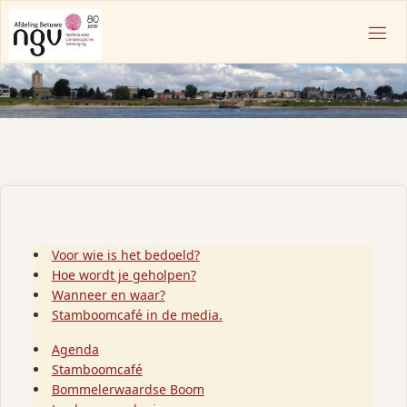
Ga
naar
N
de
G
inhoud
V
A
F
D
E
L
I
N
G
B
Voor wie is het bedoeld?
E
Hoe wordt je geholpen?
T
Wanneer en waar?
U
Stamboomcafé in de media.
W
E
Agenda
Stamboomcafé
Bommelerwaardse Boom