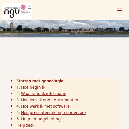
Ga
naar
N
de
G
inhoud
V
A
F
D
E
L
I
N
G
B
Starten met genealogie
E
1.
Hoe begin ik
T
2.
Waar vind ik informatie
U
3.
Hoe lees ik oude documenten
W
4.
Hoe werk ik met software
E
5.
Hoe presenteer ik mijn onderzoek
6.
Hulp en begeleiding
Helpdesk