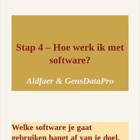
Stap 4 –
Hoe werk ik met
software?
Aldfaer & GensDataPro
Welke software je gaat
gebruiken hangt af van je doel.