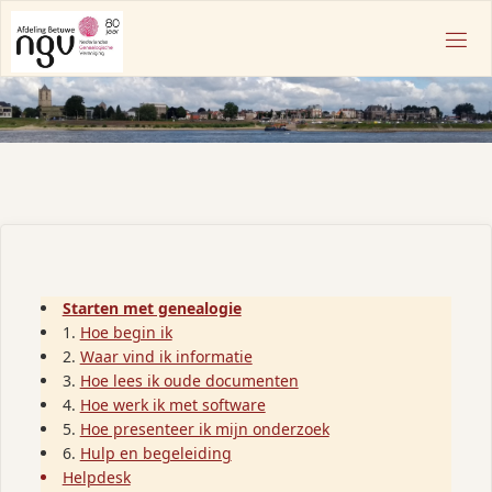
Ga
naar
N
de
G
inhoud
V
A
F
D
E
L
I
N
G
B
Starten met genealogie
E
1.
Hoe begin ik
T
2.
Waar vind ik informatie
U
3.
Hoe lees ik oude documenten
W
4.
Hoe werk ik met software
E
5.
Hoe presenteer ik mijn onderzoek
6.
Hulp en begeleiding
Helpdesk