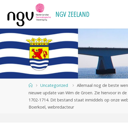
Ga
naar
N
G
V
Z
E
E
L
A
N
D
de
inhoud
Home
Uncategorized
Allemaal nog de beste wen
nieuwe update van Wim de Groen. Zie hiervoor in d
1702-1714. Dit bestand staat inmiddels op onze web
Boerkoel, webredacteur