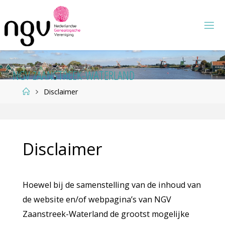
Ga
naar
de
inhoud
N
G
V
Z
A
A
N
S
T
R
E
E
K
-
W
A
T
E
R
L
A
N
D
Home
Disclaimer
Disclaimer
Hoewel bij de samenstelling van de inhoud van
de website en/of webpagina’s van NGV
Zaanstreek-Waterland de grootst mogelijke