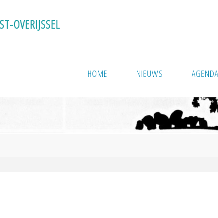
S
T
-
O
V
E
R
I
J
S
S
E
L
HOME
NIEUWS
AGEND