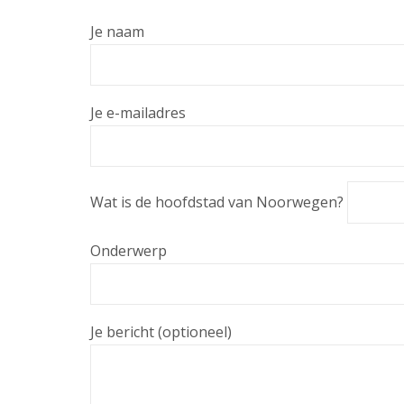
Je naam
Je e-mailadres
Wat is de hoofdstad van Noorwegen?
Gelieve dit veld leeg te laten.
Onderwerp
Je bericht (optioneel)