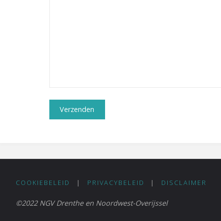
COOKIEBELEID
|
PRIVACYBELEID
|
DISCLAIMER
©2022 NGV Drenthe en Noordwest-Overijssel