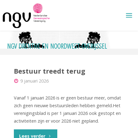
Ga
naar
de
inhoud
N
G
V
D
R
E
N
T
H
E
E
N
N
O
O
R
D
W
E
S
T
-
O
V
E
R
I
J
S
S
E
L
Bestuur treedt terug
9 januari 2026
Vanaf 1 januari 2026 is er geen bestuur meer, omdat
zich geen nieuwe bestuursleden hebben gemeld.Het
verenigingsblad is per 1 januari 2026 ook gestopt en
activiteiten zijn er voor 2026 niet gepland.
"Bestuur
Lees verder