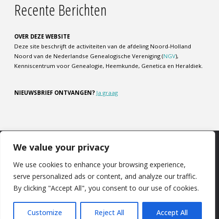
Recente Berichten
OVER DEZE WEBSITE
Deze site beschrijft de activiteiten van de afdeling Noord-Holland
Noord van de Nederlandse Genealogische Vereniging (
NGV
),
Kenniscentrum voor Genealogie, Heemkunde, Genetica en Heraldiek.
NIEUWSBRIEF ONTVANGEN?
Ja graag
We value your privacy
COOKIEBELEID
|
DISCLAIMER
|
PRIVACYBELEID
We use cookies to enhance your browsing experience,
serve personalized ads or content, and analyze our traffic.
©2025 NGV Noord-Holland Noord
By clicking "Accept All", you consent to our use of cookies.
Customize
Reject All
Accept All
Aangedreven door
Fluida
&
WordPress.