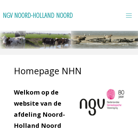
Ga
naar
N
G
V
N
O
O
R
D
-
H
O
L
L
A
N
D
N
O
O
R
D
de
inhoud
Homepage NHN
Welkom op de
website van de
afdeling Noord-
Holland Noord