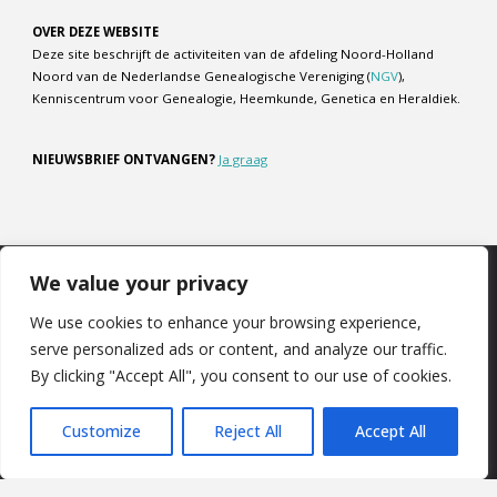
OVER DEZE WEBSITE
Deze site beschrijft de activiteiten van de afdeling Noord-Holland
Noord van de Nederlandse Genealogische Vereniging (
NGV
),
Kenniscentrum voor Genealogie, Heemkunde, Genetica en Heraldiek.
NIEUWSBRIEF ONTVANGEN?
Ja graag
We value your privacy
COOKIEBELEID
|
DISCLAIMER
|
PRIVACYBELEID
We use cookies to enhance your browsing experience,
serve personalized ads or content, and analyze our traffic.
©2025 NGV Noord-Holland Noord
By clicking "Accept All", you consent to our use of cookies.
Customize
Reject All
Accept All
Aangedreven door
Fluida
&
WordPress.