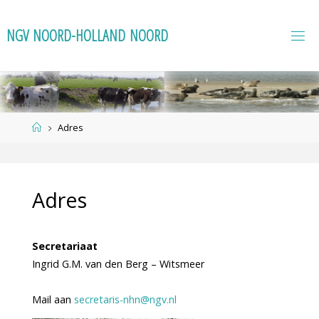
Ga
naar
N
G
V
N
O
O
R
D
-
H
O
L
L
A
N
D
N
O
O
R
D
de
inhoud
Home
Adres
Adres
Secretariaat
Ingrid G.M. van den Berg – Witsmeer
Mail aan
secretaris-nhn@ngv.nl