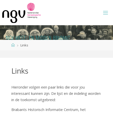
Ga
naar
de
inhoud
N
G
V
W
E
S
T
-
E
N
M
I
D
D
E
N
B
R
A
B
A
N
T
Home
Links
Links
Hieronder volgen een paar links die voor jou
interessant kunnen zijn. De lijst en de indeling worden
in de toekomst uitgebreid:
Brabants Historisch Informatie Centrum, het