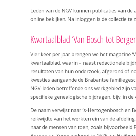
Leden van de NGV kunnen publicaties van de a
online bekijken. Na inloggen is de collectie te 
Kwartaalblad ‘Van Bosch tot Bergen
Vier keer per jaar brengen we het magazine ‘V
kwartaalblad, waarin – naast redactionele bij
resultaten van hun onderzoek, afgerond of no
kwesties aangaande de Brabantse familiegesch
NGV-leden betreffende ons werkgebied zijn v
specifieke genealogische bijdragen, bijv. in de
De naam verwijst naar ’s-Hertogenbosch en 
reikwijdte van het werkterrein van de afdeling
naar de mensen van toen, zoals bijvoorbeeld P
Bergen op Zoom gedoopt in 1675, en Huijbere