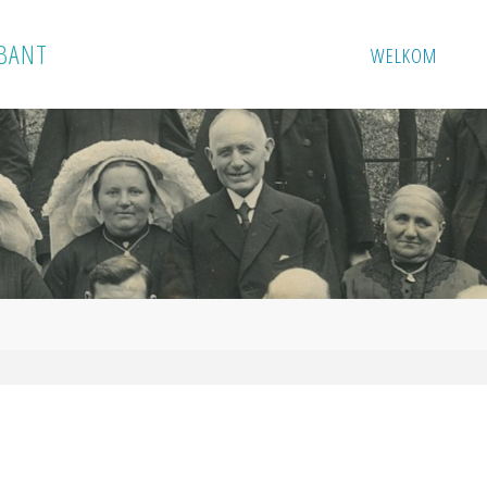
B
A
N
T
WELKOM