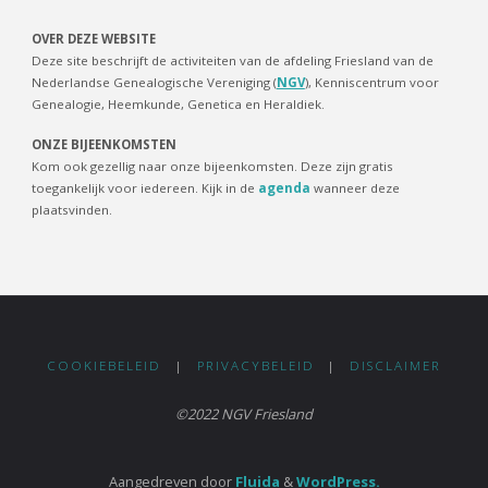
OVER DEZE WEBSITE
Deze site beschrijft de activiteiten van de afdeling Friesland van de
Nederlandse Genealogische Vereniging (
NGV
), Kenniscentrum voor
Genealogie, Heemkunde, Genetica en Heraldiek.
ONZE BIJEENKOMSTEN
Kom ook gezellig naar onze bijeenkomsten. Deze zijn gratis
toegankelijk voor iedereen. Kijk in de
agenda
wanneer deze
plaatsvinden.
COOKIEBELEID
|
PRIVACYBELEID
|
DISCLAIMER
©2022 NGV Friesland
Aangedreven door
Fluida
&
WordPress.