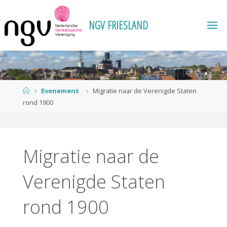
Ga
naar
N
G
V
F
R
I
E
S
L
A
N
D
de
inhoud
Home
Evenement
Migratie naar de Verenigde Staten
rond 1900
Migratie naar de
Verenigde Staten
rond 1900