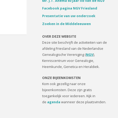
Mr. J.T. Anema 60 jaar lid van de NGV
Facebook pagina NGV Friesland
Presentatie van uw onderzoek
Zoeken in de Middeleeuwen
OVER DEZE WEBSITE
Deze site beschrijft de activiteiten van de
afdeling Friesland van de Nederlandse
Genealogische Vereniging (
NGV
),
Kenniscentrum voor Genealogie,
Heemkunde, Genetica en Heraldiek.
ONZE BIJEENKOMSTEN
Kom ook gezellig naar onze
bijeenkomsten. Deze zijn gratis
toegankelijk voor iedereen. Kijk in
de
agenda
wanneer deze plaatsvinden.