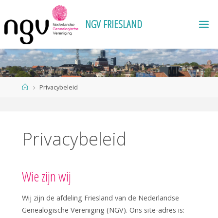
Ga
naar
N
G
V
F
R
I
E
S
L
A
N
D
de
inhoud
Home
Privacybeleid
Privacybeleid
Wie zijn wij
Wij zijn de afdeling Friesland van de Nederlandse
Genealogische Vereniging (NGV). Ons site-adres is: