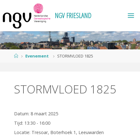
Ga
naar
N
G
V
F
R
I
E
S
L
A
N
D
de
inhoud
Home
Evenement
STORMVLOED 1825
STORMVLOED 1825
Datum:
8 maart 2025
Tijd:
13:30 - 16:00
Locatie:
Tresoar, Boterhoek 1, Leeuwarden