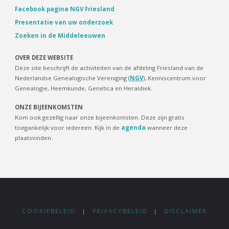
Facebook pagina NGV Friesland
Presentatie van uw onderzoek
Zoeken in de Middeleeuwen
OVER DEZE WEBSITE
Deze site beschrijft de activiteiten van de afdeling Friesland van de
Nederlandse Genealogische Vereniging (
NGV
), Kenniscentrum voor
Genealogie, Heemkunde, Genetica en Heraldiek.
ONZE BIJEENKOMSTEN
Kom ook gezellig naar onze bijeenkomsten. Deze zijn gratis
toegankelijk voor iedereen. Kijk in de
agenda
wanneer deze
plaatsvinden.
COOKIEBELEID
|
PRIVACYBELEID
|
DISCLAIMER