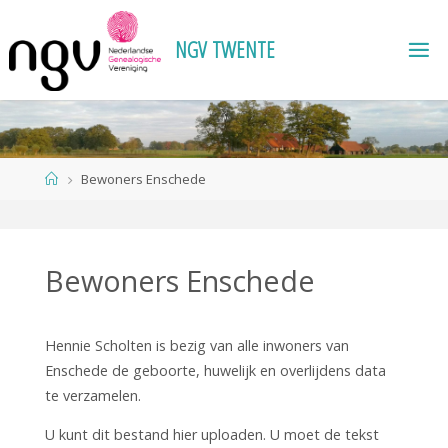
Ga
naar
N
G
V
T
W
E
N
T
E
de
inhoud
Home
Bewoners Enschede
Bewoners Enschede
Hennie Scholten is bezig van alle inwoners van
Enschede de geboorte, huwelijk en overlijdens data
te verzamelen.
U kunt dit bestand hier uploaden. U moet de tekst