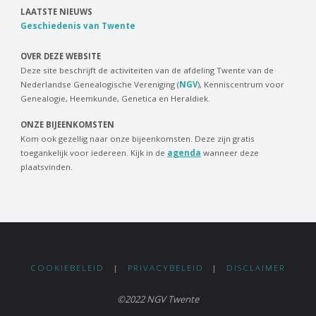
LAATSTE NIEUWS
Geschiedenis van Twente
OVER DEZE WEBSITE
Deze site beschrijft de activiteiten van de afdeling Twente van de
Nederlandse Genealogische Vereniging (
NGV
), Kenniscentrum voor
Genealogie, Heemkunde, Genetica en Heraldiek.
ONZE BIJEENKOMSTEN
Kom ook gezellig naar onze bijeenkomsten. Deze zijn gratis
toegankelijk voor iedereen. Kijk in de
agenda
wanneer deze
plaatsvinden.
COOKIEBELEID
|
PRIVACYBELEID
|
DISCLAIMER
©2022 NGV Twente