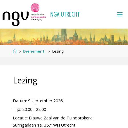
Ga
naar
N
G
V
U
T
R
E
C
H
T
de
inhoud
Home
Evenement
Lezing
Lezing
Datum:
9 september 2026
Tijd:
20:00 - 22:00
Locatie:
Blauwe Zaal van de Tuindorpkerk,
Suringarlaan 1a, 3571WH Utrecht