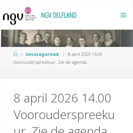
Ga
naar
N
G
V
D
E
L
F
L
A
N
D
de
inhoud
Home
Uncategorized
8 april 2026 14.00
Voorouderspreekuur. Zie de agenda.
8 april 2026 14.00
Voorouderspreeku
ur. Zie de agenda.