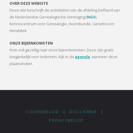
OVER DEZE WEBSITE
Deze site beschrijft de activiteiten van de afdeling Delfland van
de Nederlandse Genealogische Vereniging (
NGV
),
Kenniscentrum voor Genealogie, Heemkunde, Genetica en
Heraldiek.
ONZE BIJEENKOMSTEN
Kom ook gezellig naar onze bijeenkomsten. Deze zijn gratis
toegankelijk voor iedereen. Kijk in de
agenda
wanneer deze
plaatsvinden.
COOKIEBELEID
|
DISCLAIMER
|
PRIVACYBELEID