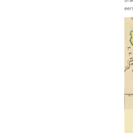
bra
eer