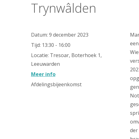
Trynwâlden
Datum:
9 december 2023
Mar
een
Tijd:
13:30 - 16:00
Wie
Locatie:
Tresoar, Boterhoek 1,
ver
Leeuwarden
202
Meer info
opg
Afdelingsbijeenkomst
gen
Not
ges
spr
omv
der