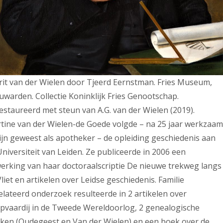
rit van der Wielen door Tjeerd Eernstman. Fries Museum,
uwarden. Collectie Koninklijk Fries Genootschap.
estaureerd met steun van A.G. van der Wielen (2019).
tine van der Wielen-de Goede volgde – na 25 jaar werkzaam
zijn geweest als apotheker – de opleiding geschiedenis aan
Universiteit van Leiden. Ze publiceerde in 2006 een
erking van haar doctoraalscriptie De nieuwe trekweg langs
liet en artikelen over Leidse geschiedenis. Familie
elateerd onderzoek resulteerde in 2 artikelen over
pvaardij in de Tweede Wereldoorlog, 2 genealogische
ken (Oudegeest en Van der Wielen) en een boek over de