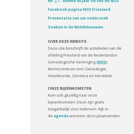
Mr. J.T. Anema 60 jaar lid van de NGV
Facebook pagina NGV Friesland
Presentatie van uw onderzoek
Zoeken in de Middeleeuwen
OVER DEZE WEBSITE
Deze site beschrijft de activiteiten van de
afdeling Friesland van de Nederlandse
Genealogische Vereniging (
NGV
),
Kenniscentrum voor Genealogie,
Heemkunde, Genetica en Heraldiek.
ONZE BIJEENKOMSTEN
Kom ook gezellig naar onze
bijeenkomsten. Deze zijn gratis
n
toegankelijk voor iedereen. Kijk in
de
agenda
wanneer deze plaatsvinden.