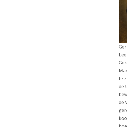
Ger
Lee
Ger
Mar
te 
de 
bew
de V
ger
koo
boe