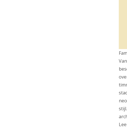
Fam
Van
bes
ove
tim
sta
neo
sti
arc
Lee