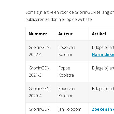
Soms zijn artikelen voor de GroninGEN te lang of
publiceren ze dan hier op de website.
Nummer
Auteur
Artikel
GroninGEN
Eppo van
Bijlage bij ar
2022-4
Koldam
Harm deken
GroninGEN
Foppe
Bijlage bij ar
2021-3
Kooistra
GroninGEN
Eppo van
Bijlage bij ar
2020-4
Koldam
GroninGEN
Jan Tolboom
Zoeken in 