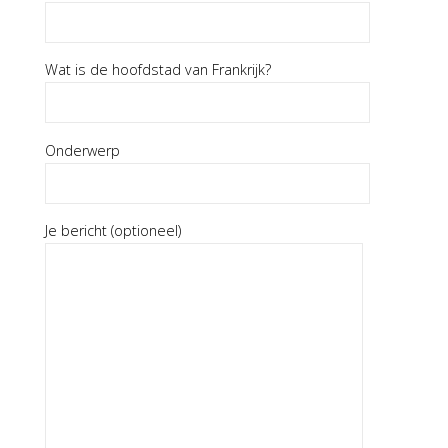
Wat is de hoofdstad van Frankrijk?
Onderwerp
Gelieve dit veld leeg te laten.
Je bericht (optioneel)