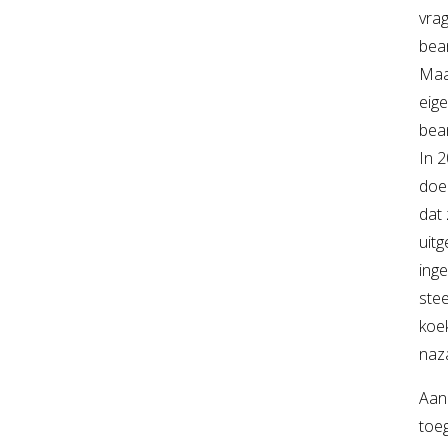
vrag
bea
Maar
eige
bean
In 
doen
dat 
uit
inge
ste
koe
naz
Aan
toeg