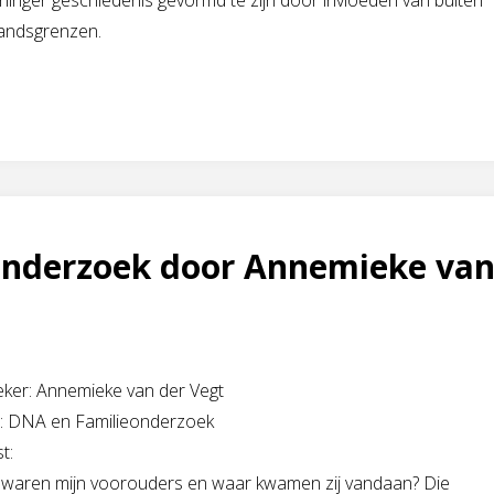
inger geschiedenis gevormd te zijn door invloeden van buiten
landsgrenzen.
onderzoek door Annemieke va
eker: Annemieke van der Vegt
el: DNA en Familieonderzoek
t:
 waren mijn voorouders en waar kwamen zij vandaan? Die