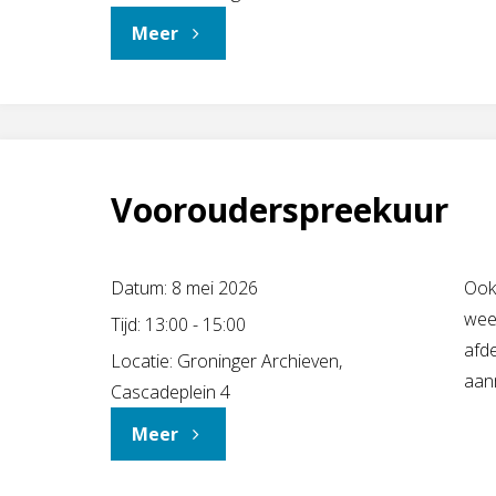
"Bijeenkomst
Meer
der
studiegroep
Vegt"
Genealogie"
Voorouderspreekuur
Datum:
8 mei 2026
Ook
wee
Tijd:
13:00 - 15:00
afd
Locatie:
Groninger Archieven,
aanm
Cascadeplein 4
"Voorouderspreekuur"
Meer