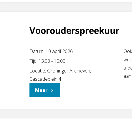
Voorouderspreekuur
Datum:
10 april 2026
Ook
wee
Tijd:
13:00 - 15:00
afd
Locatie:
Groninger Archieven,
aanm
Cascadeplein 4
"Voorouderspreekuur"
Meer