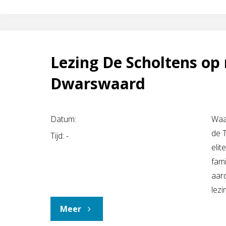
Lezing De Scholtens op 
Dwarswaard
Datum:
Waa
de 
Tijd:
-
elit
fami
aar
lez
"Lezing
Meer