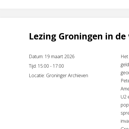
De
Scholtens
op
Lezing Groningen in de
reis
Datum:
19 maart 2026
Het
door
geld
Tijd:
15:00 - 17:00
geor
Marieke
Locatie:
Groninger Archieven
Pet
Dwarswaard"
Ame
U2 e
pop
spre
inva