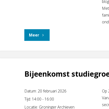
blo
Met
fami
ond
"Lezing
Meer
DNA
en
Familieonderzoek
Bijeenkomst studiegro
door
Datum:
20 februari 2026
Op 2
Annemieke
Vana
Tijd:
14:00 - 16:00
sec
van
Locatie:
Groninger Archieven