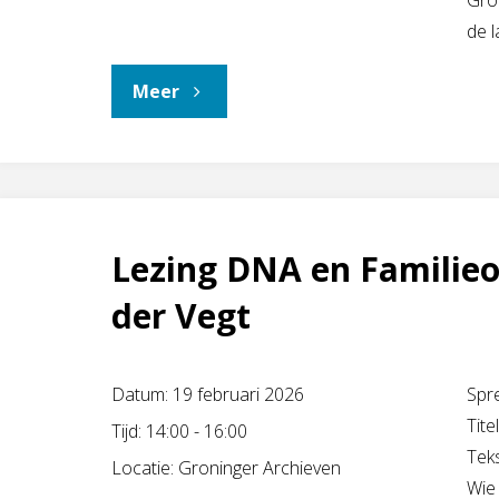
Gron
de 
"Lezing
Meer
Groningen
in
de
Lezing DNA en Familie
wereld
der Vegt
door
Datum:
19 februari 2026
Spr
Taco
Tit
Tijd:
14:00 - 16:00
Teks
Tel"
Locatie:
Groninger Archieven
Wie