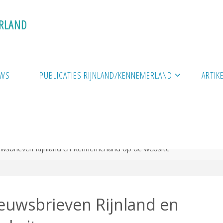
R
L
A
N
D
UWS
PUBLICATIES RIJNLAND/KENNEMERLAND
ARTIK
wsbrieven Rijnland en Kennemerland op de website
euwsbrieven Rijnland en