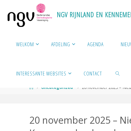
Ga
naar
N
G
V
R
I
J
N
L
A
N
D
E
N
K
E
N
N
E
M
E
de
inhoud
WELKOM
AFDELING
AGENDA
NIE
INTERESSANTE WEBSITES
CONTACT
Home
Uncategorized
20 november 2025 – Nieu
ZOEKEN
20 november 2025 – Ni