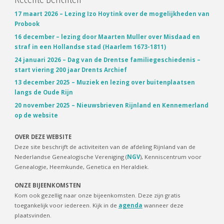
paginering
17 maart 2026 – Lezing Izo Hoytink over de mogelijkheden van
1’"
Probook
16 december – lezing door Maarten Muller over Misdaad en
straf in een Hollandse stad (Haarlem 1673-1811)
24 januari 2026 – Dag van de Drentse familiegeschiedenis –
start viering 200 jaar Drents Archief
13 december 2025 – Muziek en lezing over buitenplaatsen
langs de Oude Rijn
20 november 2025 – Nieuwsbrieven Rijnland en Kennemerland
op de website
OVER DEZE WEBSITE
Deze site beschrijft de activiteiten van de afdeling Rijnland van de
Nederlandse Genealogische Vereniging (
NGV
), Kenniscentrum voor
Genealogie, Heemkunde, Genetica en Heraldiek.
ONZE BIJEENKOMSTEN
Kom ook gezellig naar onze bijeenkomsten. Deze zijn gratis
toegankelijk voor iedereen. Kijk in de
agenda
wanneer deze
plaatsvinden.