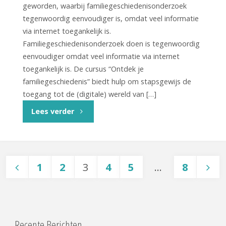
geworden, waarbij familiegeschiedenisonderzoek
tegenwoordig eenvoudiger is, omdat veel informatie
via internet toegankelijk is.
Familiegeschiedenisonderzoek doen is tegenwoordig
eenvoudiger omdat veel informatie via internet
toegankelijk is. De cursus “Ontdek je
familiegeschiedenis” biedt hulp om stapsgewijs de
toegang tot de (digitale) wereld van […]
"Cursus
Lees verder
‘Ontdek
je
1
2
3
4
5
…
8
familiegeschiedenis
Berichten
–
deel
Recente Berichten