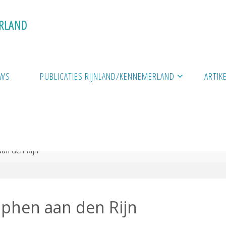
R
L
A
N
D
UWS
PUBLICATIES RIJNLAND/KENNEMERLAND
ARTIK
an den Rijn
phen aan den Rijn