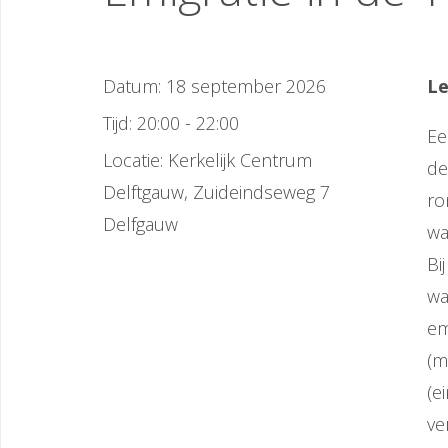
Datum:
18 september 2026
Le
Tijd:
20:00 - 22:00
Ee
Locatie:
Kerkelijk Centrum
de
Delftgauw, Zuideindseweg 7
ro
Delfgauw
wa
Bi
wa
em
(m
(e
ve