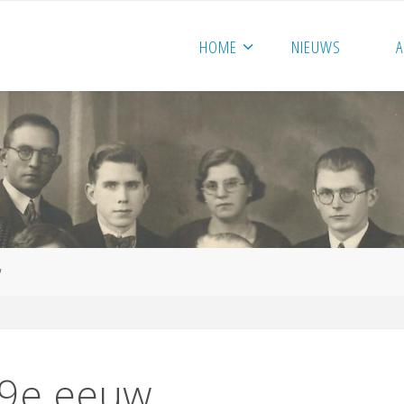
HOME
NIEUWS
w
19e eeuw