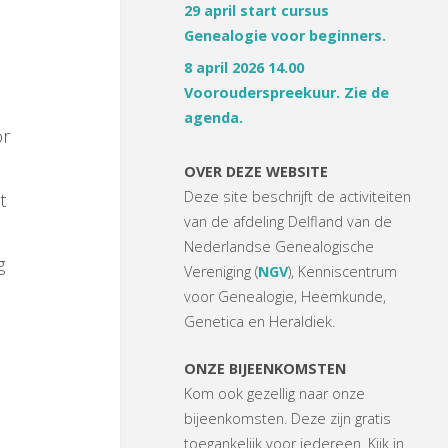
29 april start cursus
Genealogie voor beginners.
8 april 2026 14.00
Voorouderspreekuur. Zie de
agenda.
or
n
OVER DEZE WEBSITE
Deze site beschrijft de activiteiten
t
van de afdeling Delfland van de
Nederlandse Genealogische
g
Vereniging (
NGV
), Kenniscentrum
voor Genealogie, Heemkunde,
Genetica en Heraldiek.
ONZE BIJEENKOMSTEN
Kom ook gezellig naar onze
bijeenkomsten. Deze zijn gratis
toegankelijk voor iedereen. Kijk in