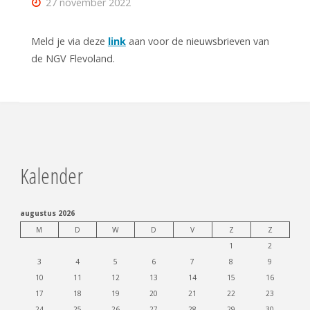
27 november 2022
Meld je via deze
link
aan voor de nieuwsbrieven van
de NGV Flevoland.
Kalender
augustus 2026
M
D
W
D
V
Z
Z
1
2
3
4
5
6
7
8
9
10
11
12
13
14
15
16
17
18
19
20
21
22
23
24
25
26
27
28
29
30