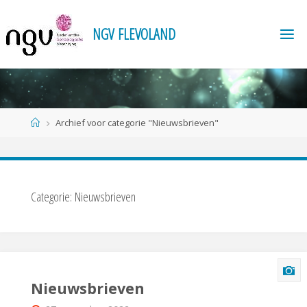
Ga
naar
N
G
V
F
L
E
V
O
L
A
N
D
de
inhoud
Home
Archief voor categorie "Nieuwsbrieven"
Categorie:
Nieuwsbrieven
Nieuwsbrieven