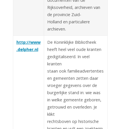
documenten van de
Rijksoverheid, archieven van
de provincie Zuid-
Holland en particuliere
archieven.
http://www
De Koninklijke Bibliotheek
.delpher.nl
heeft heel veel oude kranten
gedigitaliseerd. In veel
kranten
staan ook familieadvertenties
en gemeenten zetten daar
vroeger gegevens over de
burgerlijke stand in: wie was
in welke gemeente geboren,
getrouwd en overleden. Je
klikt
rechtsboven op historische
kranten en vult een zoekterm