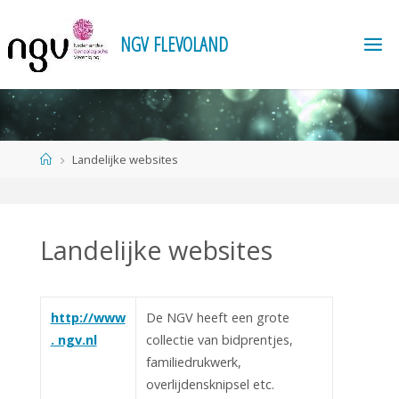
Ga
naar
N
G
V
F
L
E
V
O
L
A
N
D
de
inhoud
Home
Landelijke websites
Landelijke websites
http://www
De NGV heeft een grote
. ngv.nl
collectie van bidprentjes,
familiedrukwerk,
overlijdensknipsel etc.