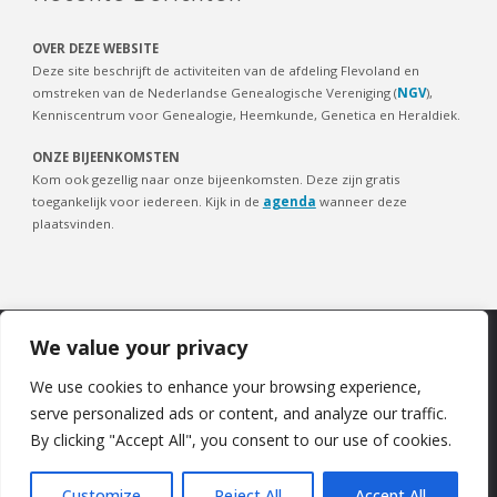
OVER DEZE WEBSITE
Deze site beschrijft de activiteiten van de afdeling Flevoland en
omstreken van de Nederlandse Genealogische Vereniging (
NGV
),
Kenniscentrum voor Genealogie, Heemkunde, Genetica en Heraldiek.
ONZE BIJEENKOMSTEN
Kom ook gezellig naar onze bijeenkomsten. Deze zijn gratis
toegankelijk voor iedereen. Kijk in de
agenda
wanneer deze
plaatsvinden.
We value your privacy
COOKIEBELEID
|
PRIVACYBELEID
|
DISCLAIMER
We use cookies to enhance your browsing experience,
serve personalized ads or content, and analyze our traffic.
©2024 NGV Flevoland
By clicking "Accept All", you consent to our use of cookies.
Customize
Reject All
Accept All