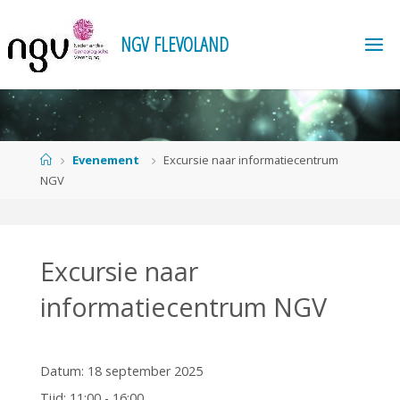
Ga
naar
N
G
V
F
L
E
V
O
L
A
N
D
de
inhoud
Home
Evenement
Excursie naar informatiecentrum
NGV
Excursie naar
informatiecentrum NGV
Datum:
18 september 2025
Tijd:
11:00 - 16:00