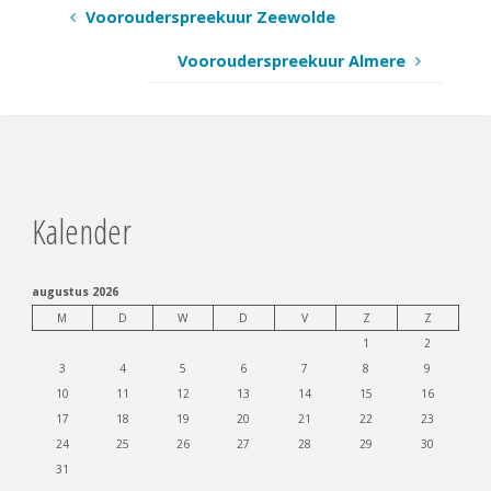
Voorouderspreekuur Zeewolde
Voorouderspreekuur Almere
Kalender
augustus 2026
M
D
W
D
V
Z
Z
1
2
3
4
5
6
7
8
9
10
11
12
13
14
15
16
17
18
19
20
21
22
23
24
25
26
27
28
29
30
31