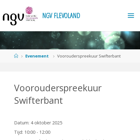
Ga
naar
N
G
V
F
L
E
V
O
L
A
N
D
de
inhoud
Home
Evenement
Voorouderspreekuur Swifterbant
Voorouderspreekuur
Swifterbant
Datum:
4 oktober 2025
Tijd:
10:00 - 12:00