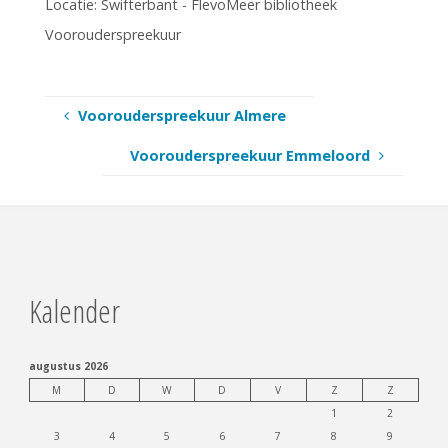
Locatie:
Swifterbant - FlevoMeer bibliotheek
Voorouderspreekuur
Voorouderspreekuur Almere
Voorouderspreekuur Emmeloord
Kalender
augustus 2026
M
D
W
D
V
Z
Z
1
2
3
4
5
6
7
8
9