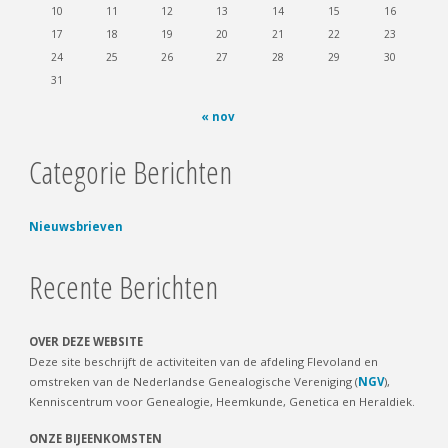
10
11
12
13
14
15
16
17
18
19
20
21
22
23
24
25
26
27
28
29
30
31
« nov
Categorie Berichten
Nieuwsbrieven
Recente Berichten
OVER DEZE WEBSITE
Deze site beschrijft de activiteiten van de afdeling Flevoland en
omstreken van de Nederlandse Genealogische Vereniging (
NGV
),
Kenniscentrum voor Genealogie, Heemkunde, Genetica en Heraldiek.
ONZE BIJEENKOMSTEN