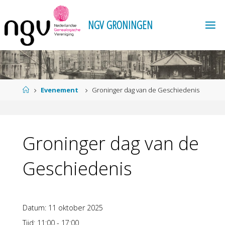
Ga
naar
N
G
V
G
R
O
N
I
N
G
E
N
de
inhoud
Home
Evenement
Groninger dag van de Geschiedenis
Groninger dag van de
Geschiedenis
Datum:
11 oktober 2025
Tijd:
11:00 - 17:00