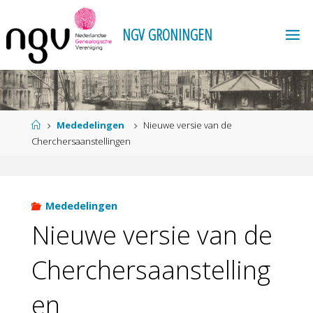
Ga
naar
N
G
V
G
R
O
N
I
N
G
E
N
de
inhoud
Home
Mededelingen
Nieuwe versie van de
Cherchersaanstellingen
Mededelingen
Nieuwe versie van de
Cherchersaanstelling
en