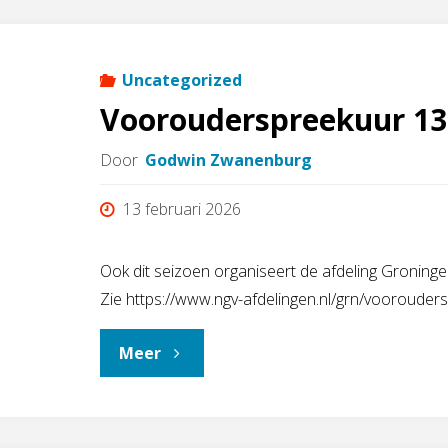
in
de
Uncategorized
Voorouderspreekuur 13
wereld
Door
Godwin Zwanenburg
door
13 februari 2026
Taco
Tel"
Ook dit seizoen organiseert de afdeling Gronin
Zie https://www.ngv-afdelingen.nl/grn/voorouder
"Voorouderspreekuur
Meer
13