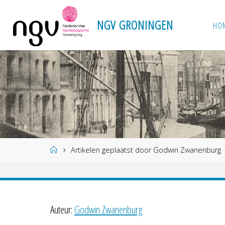
Ga
naar
N
G
V
G
R
O
N
I
N
G
E
N
HO
de
inhoud
Home
Artikelen geplaatst door Godwin Zwanenburg
Auteur:
Godwin Zwanenburg