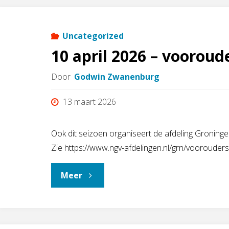
van
de
Uncategorized
10 april 2026 – voorou
Cherchersaanstellingen"
Door
Godwin Zwanenburg
13 maart 2026
Ook dit seizoen organiseert de afdeling Gronin
Zie https://www.ngv-afdelingen.nl/grn/voorouder
"10
Meer
april
2026