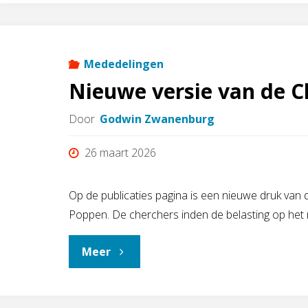
2026
–
Mededelingen
Nieuwe versie van de C
voorouderspreekuur"
Door
Godwin Zwanenburg
26 maart 2026
Op de publicaties pagina is een nieuwe druk van
Poppen. De cherchers inden de belasting op het 
"Nieuwe
Meer
versie