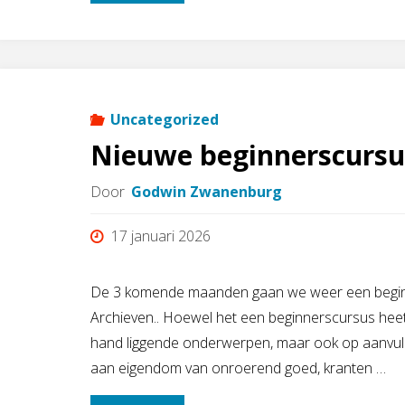
DNA
en
Familieonderzoek
Uncategorized
Nieuwe beginnerscurs
door
Door
Godwin Zwanenburg
Annemieke
17 januari 2026
van
der
De 3 komende maanden gaan we weer een beginn
Archieven.. Hoewel het een beginnerscursus heet 
Vegt"
hand liggende onderwerpen, maar ook op aanvull
aan eigendom van onroerend goed, kranten …