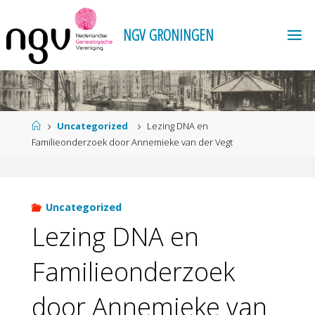
Ga
naar
N
G
V
G
R
O
N
I
N
G
E
N
de
inhoud
Home
Uncategorized
Lezing DNA en
Familieonderzoek door Annemieke van der Vegt
Uncategorized
Lezing DNA en
Familieonderzoek
door Annemieke van